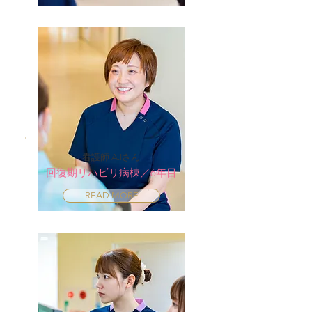
看護師 A.Iさん
回復期リハビリ病棟／6年目
READ MORE