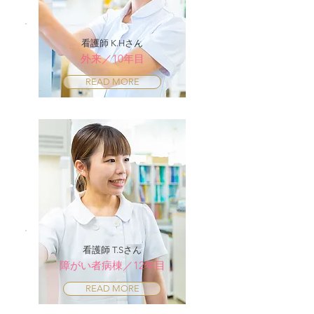
看護師 K.Hさん
外来／10年目
READ MORE
看護師 T.Sさん
障がい者病棟／12年目
READ MORE