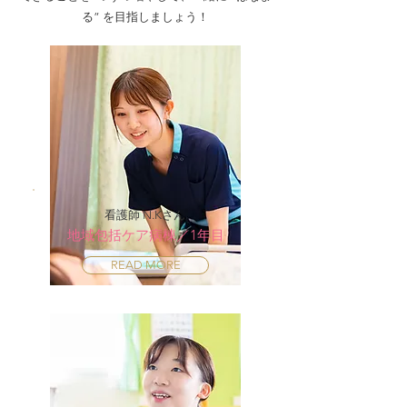
2024✨
た✨
る” を目指しましょう！​
看護師 N.Kさん
地域包括ケア病棟／1年目
READ MORE