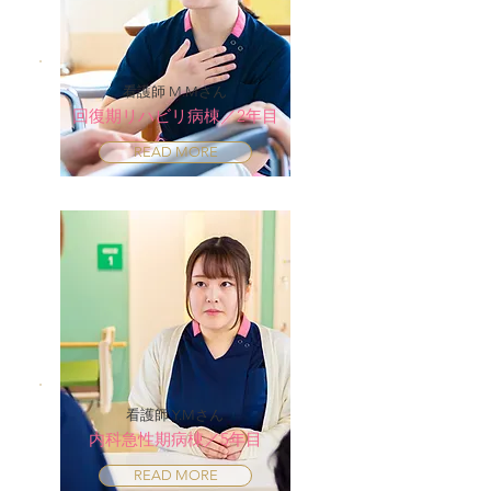
看護師 M.Mさん
回復期リハビリ病棟／2年目
READ MORE
看護師 Y.Mさん
内科急性期病棟／5年目
READ MORE