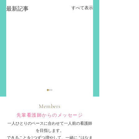
すべて表示
最新記事
Members
先輩看護師からのメッセージ
一人ひとりのペースに合わせて一人前の看護師
を目指します。​
認定看護師増えまし
母校のみなさん
できることを1つずつ増やして、一緒に “はなま