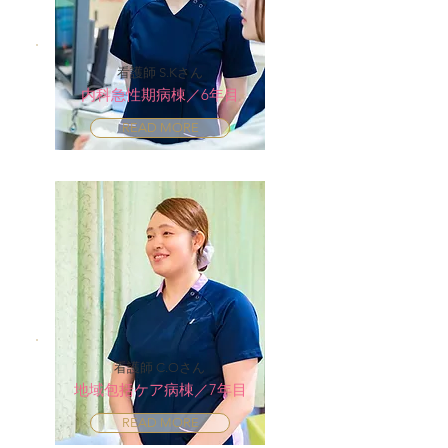
看護師 S.Kさん
内科急性期病棟／6年目
READ MORE
看護師 C.Oさん
地域包括ケア病棟／7年目
READ MORE