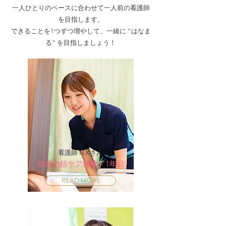
一人ひとりのペースに合わせて一人前の看護師
を目指します。​
認定看護師増えまし
院内研究発表会
できることを1つずつ増やして、一緒に “はなま
2024
た✨
る” を目指しましょう！​
看護師 N.Kさん
地域包括ケア病棟／1年目
READ MORE