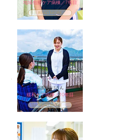
地域包括ケア病棟／7年目
READ MORE
看護師 N.Sさん
緩和ケア病棟／10年目
READ MORE