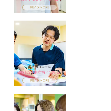
READ MORE
看護師 H.Oさん
内科急性期病棟／12年目
READ MORE