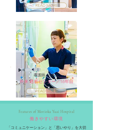
READ MORE
看護師 J.Nさん
外来 透析センター／16年目
READ MORE
Features of Morioka Yuai Hospital
働きやすい環境
​「コミュニケーション」と「思いやり」を大切