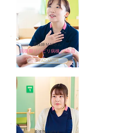
看護師 M.Mさん
回復期リハビリ病棟／2年目
READ MORE
看護師 Y.Mさん