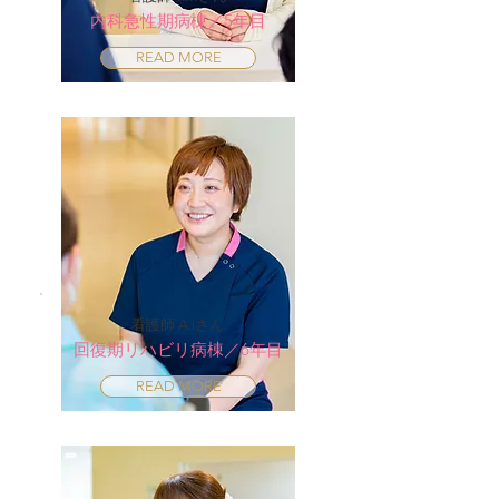
内科急性期病棟／5年目
READ MORE
看護師 A.Iさん
回復期リハビリ病棟／6年目
READ MORE