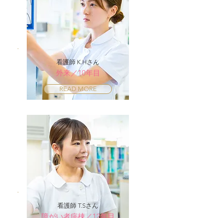
看護師 K.Hさん
外来／10年目
READ MORE
看護師 T.Sさん
障がい者病棟／12年目