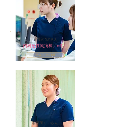
看護師 S.Kさん
内科急性期病棟／6年目
READ MORE
看護師 C.Oさん