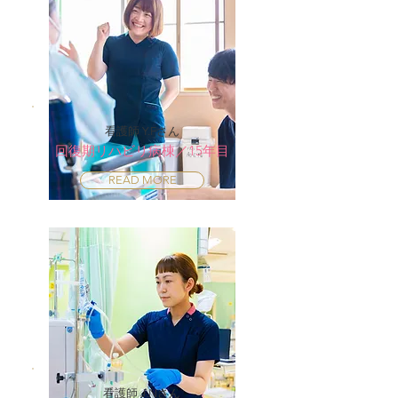
看護師 Y.Fさん
回復期リハビリ病棟／15年目
READ MORE
看護師 J.Nさん