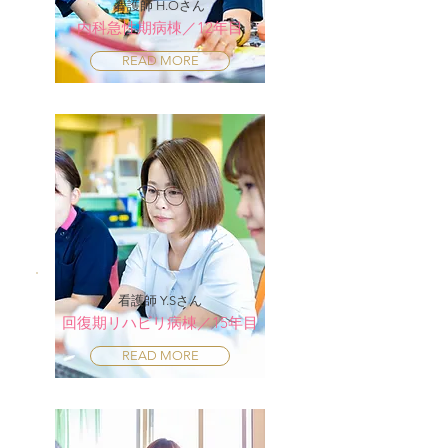
看護師 H.Oさん
内科急性期病棟／12年目
READ MORE
看護師 Y.Sさん
回復期リハビリ病棟／15年目
READ MORE