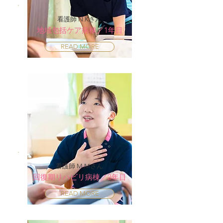
看護師 N.Kさん
地域包括ケア病棟／1年目
READ MORE
看護師 M.Mさん
回復期リハビリ病棟／2年目
READ MORE