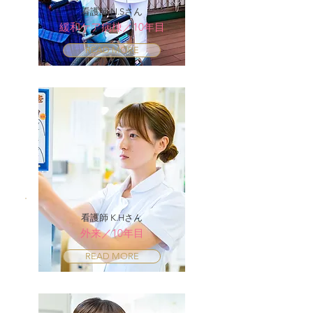
看護師 N.Sさん
緩和ケア病棟／10年目
READ MORE
看護師 K.Hさん
外来／10年目
READ MORE