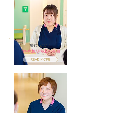
看護師 Y.Mさん
内科急性期病棟／5年目
READ MORE