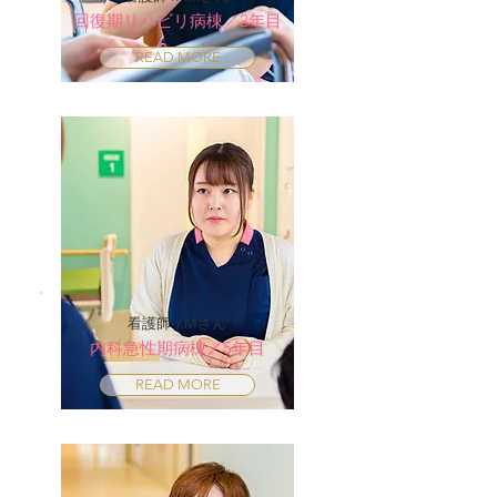
回復期リハビリ病棟／2年目
READ MORE
看護師 Y.Mさん
内科急性期病棟／5年目
READ MORE