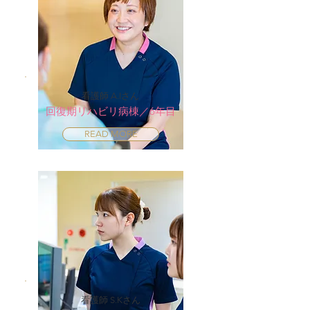
看護師 A.Iさん
回復期リハビリ病棟／6年目
READ MORE
看護師 S.Kさん