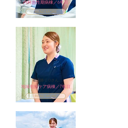
内科急性期病棟／6年目
READ MORE
看護師 C.Oさん
地域包括ケア病棟／7年目
READ MORE