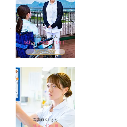
看護師 N.Sさん
緩和ケア病棟／10年目
READ MORE
看護師 K.Hさん
外来／10年目