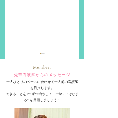
Members
先輩看護師からのメッセージ
一人ひとりのペースに合わせて一人前の看護師
を目指します。​
認定看護師増えまし
母校のみなさん
できることを1つずつ増やして、一緒に “はなま
2024✨
た✨
る” を目指しましょう！​