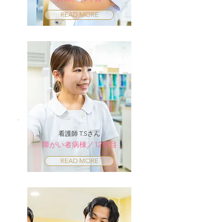
READ MORE
看護師 T.Sさん
障がい者病棟／12年目
READ MORE