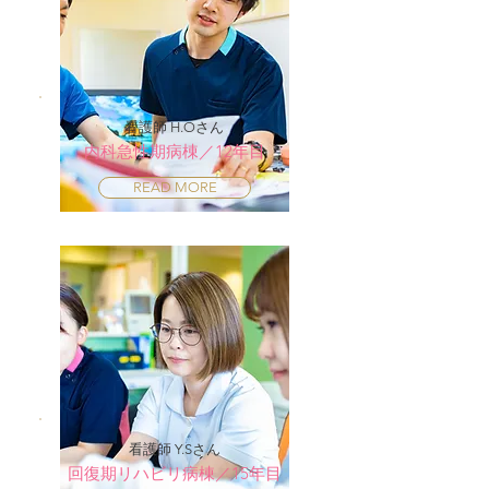
看護師 H.Oさん
内科急性期病棟／12年目
READ MORE
看護師 Y.Sさん
回復期リハビリ病棟／15年目